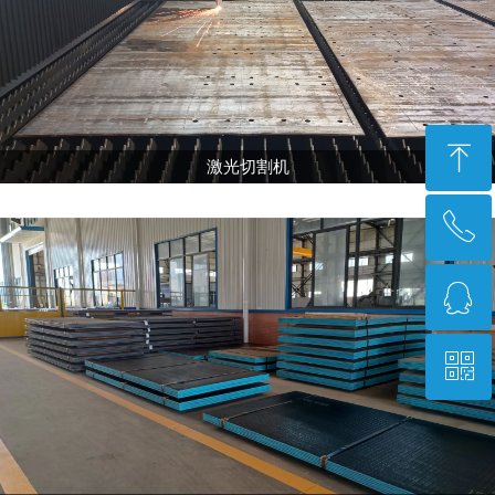
ꁸ
激光切割机
ꂅ
回到顶部
ꁗ
0772-3233318
ꀥ
QQ客服
微信二维码